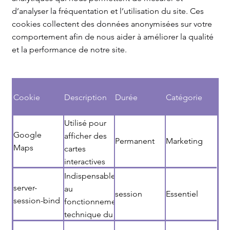
d’analyser la fréquentation et l’utilisation du site. Ces
cookies collectent des données anonymisées sur votre
comportement afin de nous aider à améliorer la qualité
et la performance de notre site.
Cookie
Description
Durée
Catégorie
Utilisé pour
Google
afficher des
Permanent
Marketing
Maps
cartes
interactives
sur le site.
Indispensable
server-
au
session
Essentiel
session-bind
fonctionnement
technique du
site.