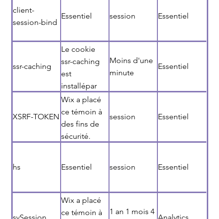
client-
Essentiel
session
Essentiel
session-bind
Le cookie
Moins d'une
ssr-caching
ssr-caching
Essentiel
minute
est
installépar
Wix et
Wix a placé
permet
ce témoin à
XSRF-TOKEN
session
Essentiel
d'indiquer la
des fins de
manière
sécurité.
dont le site a
été affiché
hs
Essentiel
session
Essentiel
Wix a placé
1 an 1 mois 4
ce témoin à
svSession
Analytics