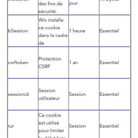
jour
des fins de
sécurité.
Wix installe
ce cookie
bSession
1 heure
Essentiel
dans le cadre
de
l'équilibrage
de charge
Protection
csrftoken
1 an
Essentiel
afin
CSRF
d'améliorer
l'expérience
utilisateur.
Session
sessionid
Session
Essentiel
utilisateur
Ce cookie
est utilisé
rur
Session
Essentiel
pour limiter